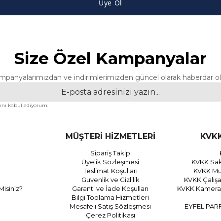
Üye Ol
Size Özel Kampanyalar
mpanyalarımızdan ve indirimlerimizden güncel olarak haberdar ol
nı kabul ediyorum.
MÜŞTERİ HİZMETLERİ
KVKK
Sipariş Takip
Üyelik Sözleşmesi
KVKK Sak
Teslimat Koşulları
KVKK Müş
Güvenlik ve Gizlilik
KVKK Çalış
Misiniz?
Garanti ve İade Koşulları
KVKK Kamera 
Bilgi Toplama Hizmetleri
Mesafeli Satış Sözleşmesi
EYFEL PAR
Çerez Politikası