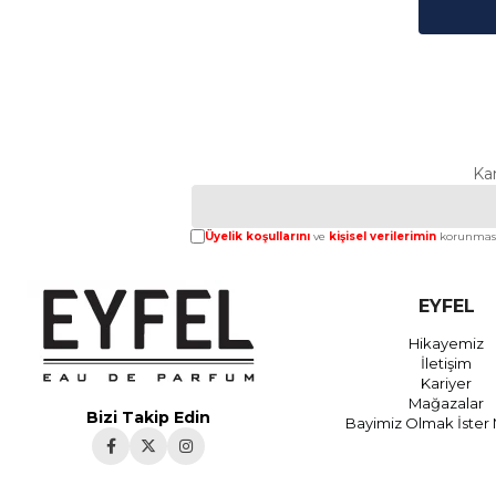
Ka
Üyelik koşullarını
ve
kişisel verilerimin
korunması
EYFEL
Hikayemiz
İletişim
Kariyer
Mağazalar
Bizi Takip Edin
Bayimiz Olmak İster 