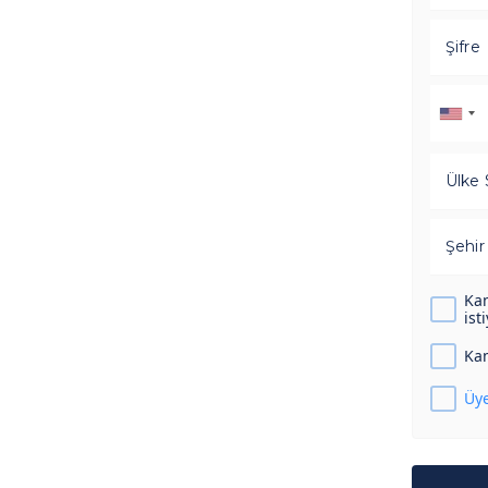
Şifre
Ülke 
Şehir
Kam
ist
Kam
Üye