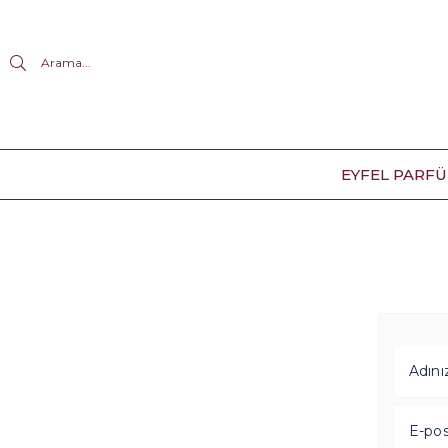
Arama...
EYFEL PARF
Adını
E-pos