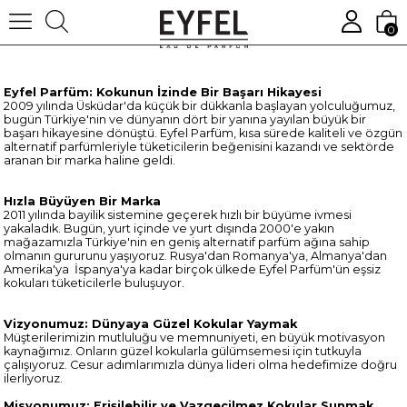
0
Eyfel Parfüm: Kokunun İzinde Bir Başarı Hikayesi
2009 yılında Üsküdar'da küçük bir dükkanla başlayan yolculuğumuz,
bugün Türkiye'nin ve dünyanın dört bir yanına yayılan büyük bir
başarı hikayesine dönüştü. Eyfel Parfüm, kısa sürede kaliteli ve özgün
alternatif parfümleriyle tüketicilerin beğenisini kazandı ve sektörde
aranan bir marka haline geldi.
Hızla Büyüyen Bir Marka
2011 yılında bayilik sistemine geçerek hızlı bir büyüme ivmesi
yakaladık. Bugün, yurt içinde ve yurt dışında 2000'e yakın
mağazamızla Türkiye'nin en geniş alternatif parfüm ağına sahip
olmanın gururunu yaşıyoruz. Rusya'dan Romanya'ya, Almanya'dan
Amerika'ya İspanya'ya kadar birçok ülkede Eyfel Parfüm'ün eşsiz
kokuları tüketicilerle buluşuyor.
Vizyonumuz: Dünyaya Güzel Kokular Yaymak
Müşterilerimizin mutluluğu ve memnuniyeti, en büyük motivasyon
kaynağımız. Onların güzel kokularla gülümsemesi için tutkuyla
çalışıyoruz. Cesur adımlarımızla dünya lideri olma hedefimize doğru
ilerliyoruz.
Misyonumuz: Erişilebilir ve Vazgeçilmez Kokular Sunmak