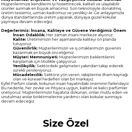
Müşterilerimize kendilerini iyi hissettirecek, kaliteli ve ulaşılabilir
ürünler sunmak en büyük amacımız. Son teknolojiyle donatılmış
üretim tesisimiz, uzman kadromuz ve yenilikçi Ar-Ge anlayışımızla
dünya standartlarında üretim yaparak, dünyaya güzel kokular
yaymaya devam edeceğiz.
Değerlerimiz: İnsana, Kaliteye ve Güvene Verdiğimiz Önem
İnsan Odaklılık:
Her zaman insanı merkeze alıyoruz.
Kalite:
Üretimimizin her aşamasında kaliteyi ön planda
tutuyoruz.
Güvenilirlik:
Müşterilerimizin ve iş ortaklarımızın güvenini
kazanmak en büyük önceliğimiz.
Müşteri Memnuniyeti:
Müşterilerimizin beklentilerini
karşılamak için titizlikle çalışıyoruz.
Yenilikçilik:
Sektördeki gelişmeleri yakından takip ederek
sürekli yenileniyoruz.
Mücadelecilik:
Sektöre yön veren, rakiplerine ilham kaynağı
olan ve küresel hedefleri olan bir markayız.
Eyfel Parfüm olarak, kokunun insan hayatındaki öneminin farkındayız.
Bu nedenle, her zevke ve ihtiyaca uygun, kaliteli ve kalıcı parfümler
üretiyoruz. Müşterilerimizin hayatına dokunan, onları mutlu eden ve
unutulmaz anılar biriktirmelerine yardımcı olan kokular sunmaya
devam edeceğiz.
Size Özel