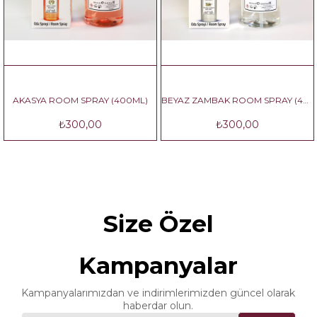
YA ROOM SPRAY (400ML)
BEYAZ ZAMBAK ROOM SPRAY (400 ML)
SÜMB
₺300,00
₺300,00
Size Özel
Kampanyalar
Kampanyalarımızdan ve indirimlerimizden güncel olarak
haberdar olun.