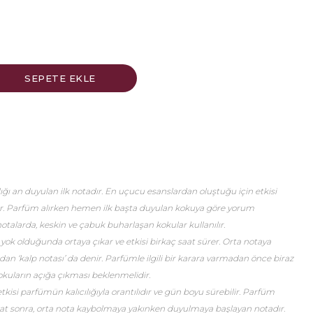
ğı an duyulan ilk notadır. En uçucu esanslardan oluştuğu için etkisi
er. Parfüm alırken hemen ilk başta duyulan kokuya göre yorum
talarda, keskin ve çabuk buharlaşan kokular kullanılır.
 yok olduğunda ortaya çıkar ve etkisi birkaç saat sürer. Orta notaya
an ‘kalp notası’ da denir. Parfümle ilgili bir karara varmadan önce biraz
okuların açığa çıkması beklenmelidir.
etkisi parfümün kalıcılığıyla orantılıdır ve gün boyu sürebilir. Parfüm
saat sonra, orta nota kaybolmaya yakınken duyulmaya başlayan notadır.