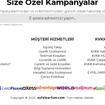
Size Özel Kampanyalar
mpanyalarımızdan ve indirimlerimizden güncel olarak haberdar ol
nı kabul ediyorum.
MÜŞTERİ HİZMETLERİ
KVKK
Sipariş Takip
Üyelik Sözleşmesi
KVKK Sak
Teslimat Koşulları
KVKK Müş
Güvenlik ve Gizlilik
KVKK Çalış
Misiniz?
Garanti ve İade Koşulları
KVKK Kamera 
Bilgi Toplama Hizmetleri
Mesafeli Satış Sözleşmesi
EYFEL PAR
Çerez Politikası
Copyright © 2022 -
eyfelparfum.com
- Tüm Hakları Saklıdır.