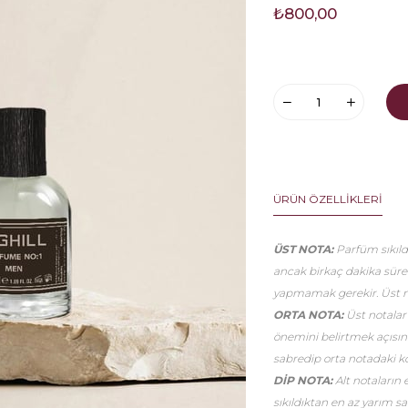
₺800,00
ÜRÜN ÖZELLIKLERI
ÜST NOTA:
Parfüm sıkıldı
ancak birkaç dakika sür
yapmamak gerekir. Üst no
ORTA NOTA:
Üst notalar
önemini belirtmek açısınd
sabredip orta notadaki k
DİP NOTA:
Alt notaların 
sıkıldıktan en az yarım 