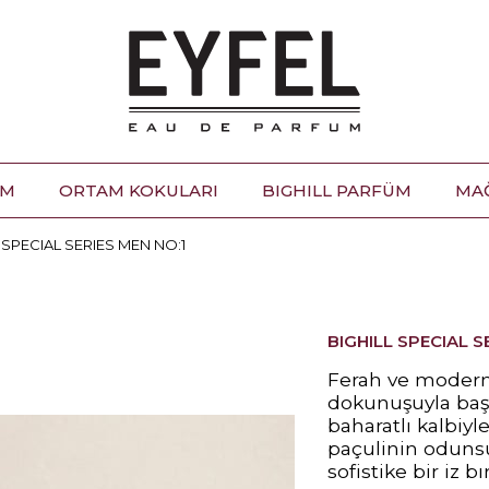
ÜM
ORTAM KOKULARI
BIGHILL PARFÜM
MA
 SPECIAL SERIES MEN NO:1
BIGHILL SPECIAL S
Ferah ve modern 
dokunuşuyla başl
baharatlı kalbiyl
paçulinin odunsu 
sofistike bir iz bır