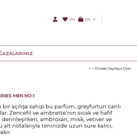
(0)
0
ĞAZALARIMIZ
< < Önceki Sayfaya Dön
ERIES MEN NO:1
bir açılışa sahip bu parfüm, greyfurtun canlı
ar. Zencefil ve ambrette’nin sıcak ve hafif
e derinleşirken, ambroxan, misk, vetiver ve
alt notalarıyla teninizde uzun süre kalıcı,
akır.