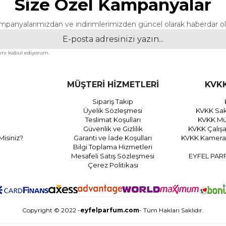
Size Özel Kampanyalar
mpanyalarımızdan ve indirimlerimizden güncel olarak haberdar ol
nı kabul ediyorum.
MÜŞTERİ HİZMETLERİ
KVKK
Sipariş Takip
Üyelik Sözleşmesi
KVKK Sak
Teslimat Koşulları
KVKK Müş
Güvenlik ve Gizlilik
KVKK Çalış
Misiniz?
Garanti ve İade Koşulları
KVKK Kamera 
Bilgi Toplama Hizmetleri
Mesafeli Satış Sözleşmesi
EYFEL PAR
Çerez Politikası
Copyright © 2022 -
eyfelparfum.com
- Tüm Hakları Saklıdır.