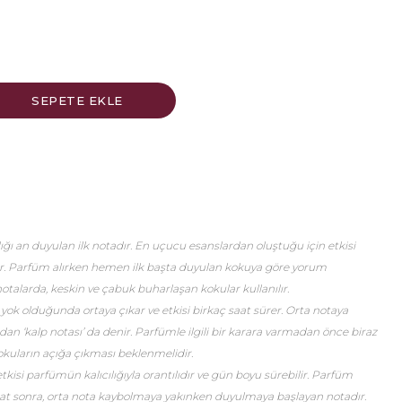
ğı an duyulan ilk notadır. En uçucu esanslardan oluştuğu için etkisi
er. Parfüm alırken hemen ilk başta duyulan kokuya göre yorum
talarda, keskin ve çabuk buharlaşan kokular kullanılır.
 yok olduğunda ortaya çıkar ve etkisi birkaç saat sürer. Orta notaya
an ‘kalp notası’ da denir. Parfümle ilgili bir karara varmadan önce biraz
okuların açığa çıkması beklenmelidir.
etkisi parfümün kalıcılığıyla orantılıdır ve gün boyu sürebilir. Parfüm
saat sonra, orta nota kaybolmaya yakınken duyulmaya başlayan notadır.