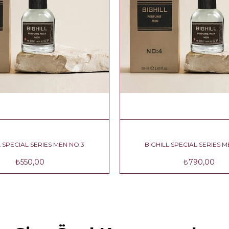
GHILL SPECIAL SERIES MEN NO:3
BIGHILL SPECIAL SER
₺550,00
₺790,0