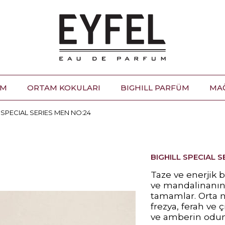
ÜM
ORTAM KOKULARI
BIGHILL PARFÜM
MA
 SPECIAL SERIES MEN NO:24
BIGHILL SPECIAL S
Taze ve enerjik 
ve mandalinanın c
tamamlar. Orta no
frezya, ferah ve ç
ve amberin odunsu 