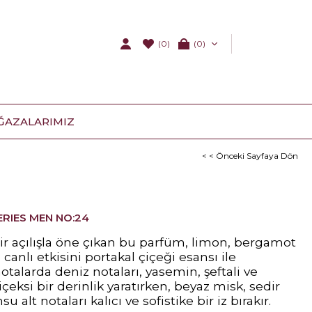
(0)
0
ĞAZALARIMIZ
< < Önceki Sayfaya Dön
ERIES MEN NO:24
bir açılışla öne çıkan bu parfüm, limon, bergamot
anlı etkisini portakal çiçeği esansı ile
talarda deniz notaları, yasemin, şeftali ve
içeksi bir derinlik yaratırken, beyaz misk, sedir
alt notaları kalıcı ve sofistike bir iz bırakır.