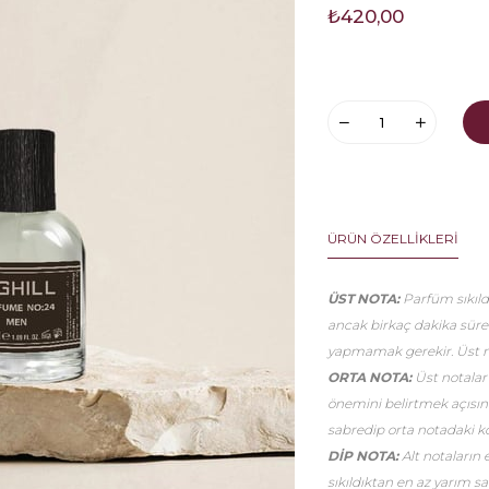
₺420,00
ÜRÜN ÖZELLIKLERI
ÜST NOTA:
Parfüm sıkıldı
ancak birkaç dakika sür
yapmamak gerekir. Üst no
ORTA NOTA:
Üst notalar
önemini belirtmek açısınd
sabredip orta notadaki k
DİP NOTA:
Alt notaların 
sıkıldıktan en az yarım 