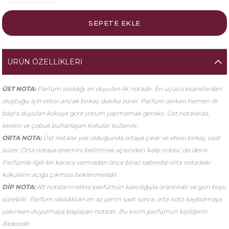
ÜRÜN ÖZELLIKLERI
ÜST NOTA:
Parfüm sıkıldığı an duyulan ilk notadır. En uçucu esanslardan
oluştuğu için etkisi ancak birkaç dakika sürer. Parfüm alırken hemen ilk
başta duyulan kokuya göre yorum yapmamak gerekir. Üst notalarda,
keskin ve çabuk buharlaşan kokular kullanılır.
ORTA NOTA:
Üst notalar yok olduğunda ortaya çıkar ve etkisi birkaç saat
sürer. Orta notaya önemini belirtmek açısından ‘kalp notası’ da denir.
Parfümle ilgili bir karara varmadan önce biraz sabredip orta notadaki
kokuların açığa çıkması beklenmelidir.
DİP NOTA:
Alt notaların etkisi parfümün kalıcılığıyla orantılıdır ve gün boyu
sürebilir. Parfüm sıkıldıktan en az yarım saat sonra, orta nota kaybolmaya
yakınken duyulmaya başlayan notadır. Bu kısım parfümün kişiliğinin
ifadesidir.