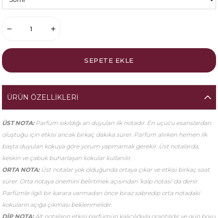
ÜRÜN ÖZELLIKLERI
ÜST NOTA:
Parfüm sıkıldığı an duyulan ilk notadır. En uçucu esanslardan
oluştuğu için etkisi ancak birkaç dakika sürer. Parfüm alırken hemen ilk
başta duyulan kokuya göre yorum yapmamak gerekir. Üst notalarda,
keskin ve çabuk buharlaşan kokular kullanılır.
ORTA NOTA:
Üst notalar yok olduğunda ortaya çıkar ve etkisi birkaç saat
sürer. Orta notaya önemini belirtmek açısından ‘kalp notası’ da denir.
Parfümle ilgili bir karara varmadan önce biraz sabredip orta notadaki
kokuların açığa çıkması beklenmelidir.
DİP NOTA:
Alt notaların etkisi parfümün kalıcılığıyla orantılıdır ve gün boyu