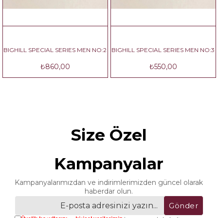
IGHILL SPECIAL SERIES MEN NO:2
BIGHILL SPECIAL SERIES MEN NO:3
B
₺860,00
₺550,00
Size Özel
Kampanyalar
Kampanyalarımızdan ve indirimlerimizden güncel olarak
haberdar olun.
Gönder