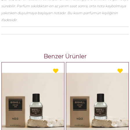
sürebilir. Parfüm sıkıldıktan en az yarım saat sonra, orta nota kaybolmaya
yakınken duyulmaya başlayan notadır. Bu kısım parfümün kişiliğinin
ifadesidir.
Benzer Ürünler