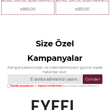
ILL SPECIAL SERIES MEN NO:2
BIGHILL SPECIAL SERIES MEN NO:3
BIGHI
₺860,00
₺550,00
Size Özel
Kampanyalar
Kampanyalarımızdan ve indirimlerimizden güncel olarak
haberdar olun.
Gönder
Üyelik koşullarını
ve
kişisel verilerimin
korunmasını kabul ediyorum.