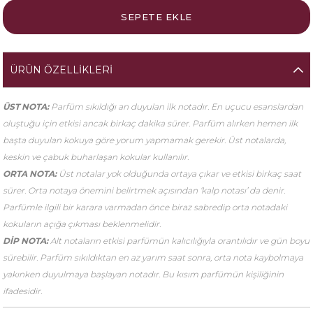
ÜRÜN ÖZELLIKLERI
ÜST NOTA:
Parfüm sıkıldığı an duyulan ilk notadır. En uçucu esanslardan
oluştuğu için etkisi ancak birkaç dakika sürer. Parfüm alırken hemen ilk
başta duyulan kokuya göre yorum yapmamak gerekir. Üst notalarda,
keskin ve çabuk buharlaşan kokular kullanılır.
ORTA NOTA:
Üst notalar yok olduğunda ortaya çıkar ve etkisi birkaç saat
sürer. Orta notaya önemini belirtmek açısından ‘kalp notası’ da denir.
Parfümle ilgili bir karara varmadan önce biraz sabredip orta notadaki
kokuların açığa çıkması beklenmelidir.
DİP NOTA:
Alt notaların etkisi parfümün kalıcılığıyla orantılıdır ve gün boyu
sürebilir. Parfüm sıkıldıktan en az yarım saat sonra, orta nota kaybolmaya
yakınken duyulmaya başlayan notadır. Bu kısım parfümün kişiliğinin
ifadesidir.