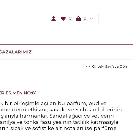
(0)
0
ĞAZALARIMIZ
< < Önceki Sayfaya Dön
ERIES MEN NO:81
k bir birleşimle açılan bu parfüm, oud ve
ının derin etkisini, kakule ve Sichuan biberinin
şlarıyla harmanlar. Sandal ağacı ve vetiverin
anilya ve tonka fasulyesinin tatlılık katmasıyla
ın sıcak ve sofistike alt notaları ise parfüme