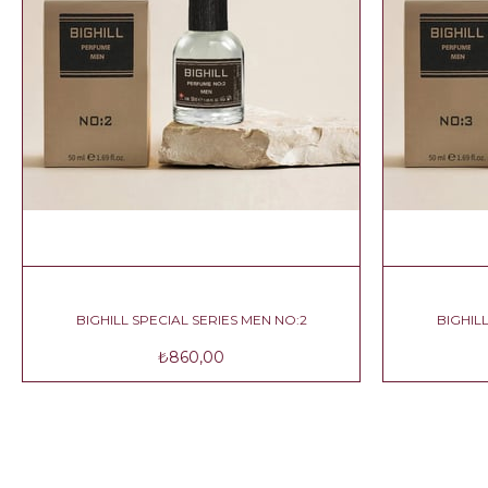
N NO:1
BIGHILL SPECIAL SERIES MEN NO:2
₺860,00