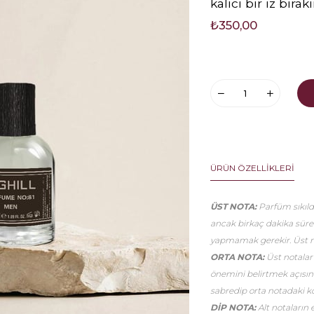
kalıcı bir iz bırakı
₺350,00
ÜRÜN ÖZELLIKLERI
ÜST NOTA:
Parfüm sıkıldı
ancak birkaç dakika sür
yapmamak gerekir. Üst no
ORTA NOTA:
Üst notalar
önemini belirtmek açısınd
sabredip orta notadaki k
DİP NOTA:
Alt notaların 