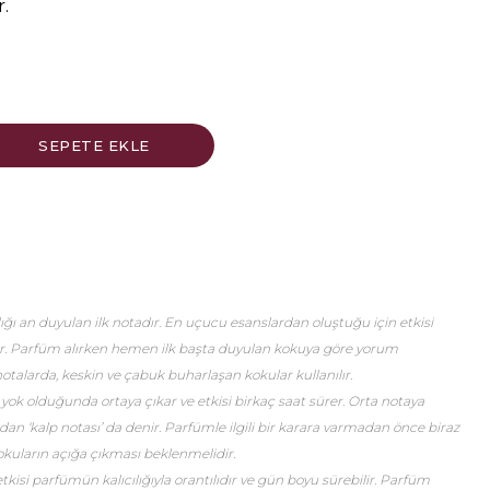
r.
ğı an duyulan ilk notadır. En uçucu esanslardan oluştuğu için etkisi
er. Parfüm alırken hemen ilk başta duyulan kokuya göre yorum
talarda, keskin ve çabuk buharlaşan kokular kullanılır.
 yok olduğunda ortaya çıkar ve etkisi birkaç saat sürer. Orta notaya
an ‘kalp notası’ da denir. Parfümle ilgili bir karara varmadan önce biraz
okuların açığa çıkması beklenmelidir.
etkisi parfümün kalıcılığıyla orantılıdır ve gün boyu sürebilir. Parfüm