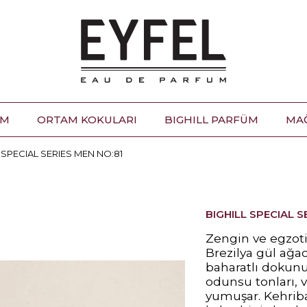
ÜM
ORTAM KOKULARI
BIGHILL PARFÜM
MA
 SPECIAL SERIES MEN NO:81
BIGHILL SPECIAL S
Zengin ve egzoti
Brezilya gül ağac
baharatlı dokunu
odunsu tonları, v
yumuşar. Kehribar