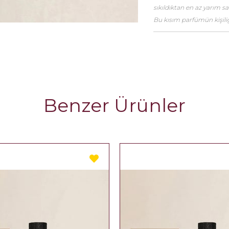
sıkıldıktan en az yarım 
Bu kısım parfümün kişiliği
Benzer Ürünler