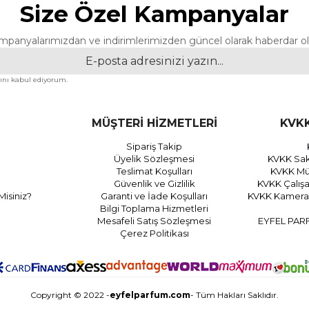
Size Özel Kampanyalar
mpanyalarımızdan ve indirimlerimizden güncel olarak haberdar ol
nı kabul ediyorum.
MÜŞTERİ HİZMETLERİ
KVKK
Sipariş Takip
Üyelik Sözleşmesi
KVKK Sak
Teslimat Koşulları
KVKK Müş
Güvenlik ve Gizlilik
KVKK Çalış
Misiniz?
Garanti ve İade Koşulları
KVKK Kamera 
Bilgi Toplama Hizmetleri
Mesafeli Satış Sözleşmesi
EYFEL PAR
Çerez Politikası
Copyright © 2022 -
eyfelparfum.com
- Tüm Hakları Saklıdır.