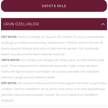
ÜRÜN ÖZELLIKLERI
ÜST NOTA:
Parfüm sıkıldığı an duyulan ilk notadır. En uçucu esanslardan
oluştuğu için etkisi ancak birkaç dakika sürer. Parfüm alırken hemen ilk
başta duyulan kokuya göre yorum yapmamak gerekir. Üst notalarda,
keskin ve çabuk buharlaşan kokular kullanılır.
ORTA NOTA:
Üst notalar yok olduğunda ortaya çıkar ve etkisi birkaç saat
sürer. Orta notaya önemini belirtmek açısından ‘kalp notası’ da denir.
Parfümle ilgili bir karara varmadan önce biraz sabredip orta notadaki
kokuların açığa çıkması beklenmelidir.
DİP NOTA:
Alt notaların etkisi parfümün kalıcılığıyla orantılıdır ve gün boyu
sürebilir. Parfüm sıkıldıktan en az yarım saat sonra, orta nota kaybolmaya
yakınken duyulmaya başlayan notadır. Bu kısım parfümün kişiliğinin
ifadesidir.