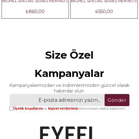
HILL SPECIAL SERIES MEN NO:2
BIGHILL SPECIAL SERIES MEN NO:3
BIGH
₺860,00
₺550,00
Size Özel
Kampanyalar
Kampanyalarımızdan ve indirimlerimizden güncel olarak
haberdar olun.
Gönder
Üyelik koşullarını
ve
kişisel verilerimin
korunmasını kabul ediyorum.