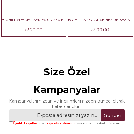
BIGHILL SPECIAL SERIES UNISEX NO:2
BIGHILL SPECIAL SERIES UNISEX NO:3
₺520,00
₺500,00
Size Özel
Kampanyalar
Kampanyalarımızdan ve indirimlerimizden güncel olarak
haberdar olun.
Gönder
Üyelik koşullarını
ve
kişisel verilerimin
korunmasını kabul ediyorum.