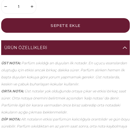
ÜRÜN ÖZELLIKLERI
ÜST NOTA:
Parfüm sıkıldığı an duyulan ilk notadır. En uçucu esanslardan
oluştuğu için etkisi ancak birkaç dakika sürer. Parfüm alırken hemen ilk
başta duyulan kokuya göre yorum yapmamak gerekir. Üst notalarda,
keskin ve çabuk buharlaşan kokular kullanılır.
ORTA NOTA:
Üst notalar yok olduğunda ortaya çıkar ve etkisi birkaç saat
sürer. Orta notaya önemini belirtmek açısından ‘kalp notası’ da denir.
Parfümle ilgili bir karara varmadan önce biraz sabredip orta notadaki
kokuların açığa çıkması beklenmelidir.
DİP NOTA:
Alt notaların etkisi parfümün kalıcılığıyla orantılıdır ve gün boyu
sürebilir. Parfüm sıkıldıktan en az yarım saat sonra, orta nota kaybolmaya