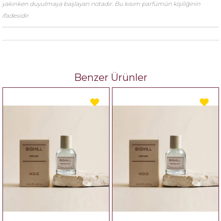
yakınken duyulmaya başlayan notadır. Bu kısım parfümün kişiliğinin
ifadesidir.
Benzer Ürünler