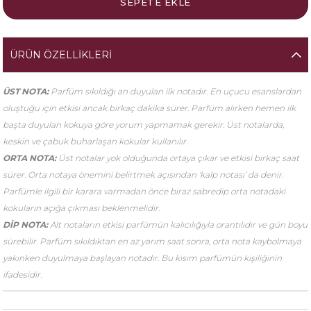
ÜRÜN ÖZELLIKLERI
ÜST NOTA:
Parfüm sıkıldığı an duyulan ilk notadır. En uçucu esanslardan
oluştuğu için etkisi ancak birkaç dakika sürer. Parfüm alırken hemen ilk
başta duyulan kokuya göre yorum yapmamak gerekir. Üst notalarda,
keskin ve çabuk buharlaşan kokular kullanılır.
ORTA NOTA:
Üst notalar yok olduğunda ortaya çıkar ve etkisi birkaç saat
sürer. Orta notaya önemini belirtmek açısından ‘kalp notası’ da denir.
Parfümle ilgili bir karara varmadan önce biraz sabredip orta notadaki
kokuların açığa çıkması beklenmelidir.
DİP NOTA:
Alt notaların etkisi parfümün kalıcılığıyla orantılıdır ve gün boyu
sürebilir. Parfüm sıkıldıktan en az yarım saat sonra, orta nota kaybolmaya
yakınken duyulmaya başlayan notadır. Bu kısım parfümün kişiliğinin
ifadesidir.