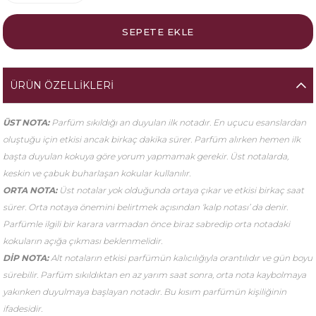
ÜRÜN ÖZELLIKLERI
ÜST NOTA:
Parfüm sıkıldığı an duyulan ilk notadır. En uçucu esanslardan
oluştuğu için etkisi ancak birkaç dakika sürer. Parfüm alırken hemen ilk
başta duyulan kokuya göre yorum yapmamak gerekir. Üst notalarda,
keskin ve çabuk buharlaşan kokular kullanılır.
ORTA NOTA:
Üst notalar yok olduğunda ortaya çıkar ve etkisi birkaç saat
sürer. Orta notaya önemini belirtmek açısından ‘kalp notası’ da denir.
Parfümle ilgili bir karara varmadan önce biraz sabredip orta notadaki
kokuların açığa çıkması beklenmelidir.
DİP NOTA:
Alt notaların etkisi parfümün kalıcılığıyla orantılıdır ve gün boyu
sürebilir. Parfüm sıkıldıktan en az yarım saat sonra, orta nota kaybolmaya
yakınken duyulmaya başlayan notadır. Bu kısım parfümün kişiliğinin
ifadesidir.