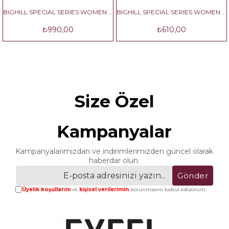
BIGHILL SPECIAL SERIES WOMEN NO:2
BIGHILL SPECIAL SERIES WOMEN NO:3
₺990,00
₺610,00
₺
Size Özel
Kampanyalar
Kampanyalarımızdan ve indirimlerimizden güncel olarak
haberdar olun.
Gönder
Üyelik koşullarını
ve
kişisel verilerimin
korunmasını kabul ediyorum.