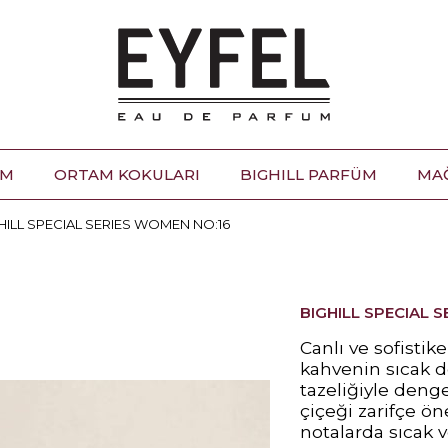
ÜM
ORTAM KOKULARI
BIGHILL PARFÜM
MA
HILL SPECIAL SERIES WOMEN NO:16
BIGHILL SPECIAL 
Canlı ve sofistik
kahvenin sıcak d
tazeliğiyle denge
çiçeği zarifçe ön
notalarda sıcak ve 