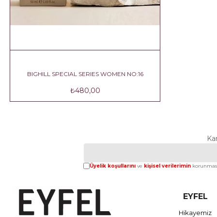
BIGHILL SPECIAL SERIES WOMEN NO:16
₺480,00
Ka
Üyelik koşullarını
ve
kişisel verilerimin
korunması
EYFEL
Hikayemiz