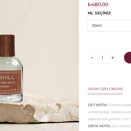
₺480,00
ML SEÇİNİZ
ÜRÜN ÖZELLIKLERI
ÜST NOTA:
Parfüm sıkıldı
ancak birkaç dakika sür
yapmamak gerekir. Üst no
ORTA NOTA:
Üst notalar