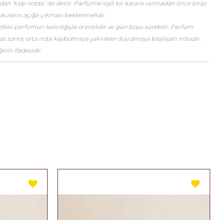
an ‘kalp notası’ da denir. Parfümle ilgili bir karara varmadan önce biraz
okuların açığa çıkması beklenmelidir.
etkisi parfümün kalıcılığıyla orantılıdır ve gün boyu sürebilir. Parfüm
saat sonra, orta nota kaybolmaya yakınken duyulmaya başlayan notadır.
nin ifadesidir.