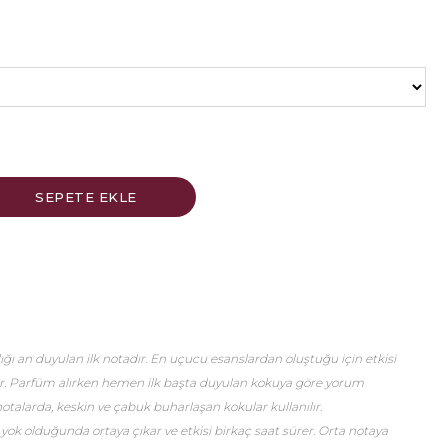
ğı an duyulan ilk notadır. En uçucu esanslardan oluştuğu için etkisi
er. Parfüm alırken hemen ilk başta duyulan kokuya göre yorum
talarda, keskin ve çabuk buharlaşan kokular kullanılır.
 yok olduğunda ortaya çıkar ve etkisi birkaç saat sürer. Orta notaya