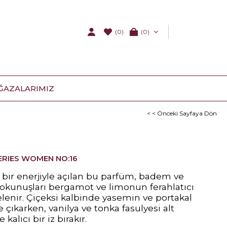
(0)
0
ĞAZALARIMIZ
< < Önceki Sayfaya Dön
SERIES WOMEN NO:16
e bir enerjiyle açılan bu parfüm, badem ve
okunuşları bergamot ve limonun ferahlatıcı
lenir.
Çiçeksi kalbinde yasemin ve portakal
e çıkarken, vanilya ve tonka fasulyesi alt
kalıcı bir iz bırakır.