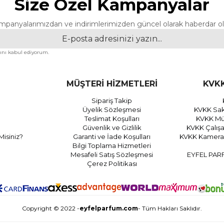
Size Özel Kampanyalar
mpanyalarımızdan ve indirimlerimizden güncel olarak haberdar ol
nı kabul ediyorum.
MÜŞTERİ HİZMETLERİ
KVKK
Sipariş Takip
Üyelik Sözleşmesi
KVKK Sak
Teslimat Koşulları
KVKK Müş
Güvenlik ve Gizlilik
KVKK Çalış
Misiniz?
Garanti ve İade Koşulları
KVKK Kamera 
Bilgi Toplama Hizmetleri
Mesafeli Satış Sözleşmesi
EYFEL PAR
Çerez Politikası
Copyright © 2022 -
eyfelparfum.com
- Tüm Hakları Saklıdır.