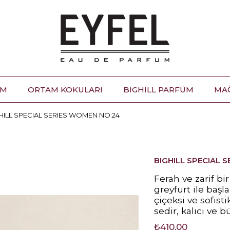
ÜM
ORTAM KOKULARI
BIGHILL PARFÜM
MA
HILL SPECIAL SERIES WOMEN NO:24
BIGHILL SPECIAL 
Ferah ve zarif bi
greyfurt ile baş
çiçeksi ve sofist
sedir, kalıcı ve bü
₺410,00