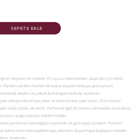
ğı an duyulan ilk notadır. En uçucu esanslardan oluştuğu için etkisi
er. Parfüm alırken hemen ilk başta duyulan kokuya göre yorum
talarda, keskin ve çabuk buharlaşan kokular kullanılır.
 yok olduğunda ortaya çıkar ve etkisi birkaç saat sürer. Orta notaya
an ‘kalp notası’ da denir. Parfümle ilgili bir karara varmadan önce biraz
okuların açığa çıkması beklenmelidir.
etkisi parfümün kalıcılığıyla orantılıdır ve gün boyu sürebilir. Parfüm
saat sonra, orta nota kaybolmaya yakınken duyulmaya başlayan notadır.
nin ifadesidir.