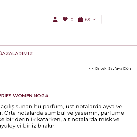
(0)
0
ĞAZALARIMIZ
< < Önceki Sayfaya Dön
SERIES WOMEN NO:24
r açılış sunan bu parfüm, üst notalarda ayva ve
lar. Orta notalarda sümbül ve yasemin, parfüme
ike bir derinlik katarken, alt notalarda misk ve
yüleyici bir iz bırakır.