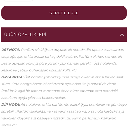
ÜRÜN ÖZELLIKLERI
ÜST NOTA:
Parfüm sıkıldığı an duyulan ilk notadır. En uçucu esanslardan
oluştuğu için etkisi ancak birkaç dakika sürer. Parfüm alırken hemen ilk
başta duyulan kokuya göre yorum yapmamak gerekir. Üst notalarda,
keskin ve çabuk buharlaşan kokular kullanılır.
ORTA NOTA:
Üst notalar yok olduğunda ortaya çıkar ve etkisi birkaç saat
sürer. Orta notaya önemini belirtmek açısından ‘kalp notası’ da denir.
Parfümle ilgili bir karara varmadan önce biraz sabredip orta notadaki
kokuların açığa çıkması beklenmelidir.
DİP NOTA:
Alt notaların etkisi parfümün kalıcılığıyla orantılıdır ve gün boyu
sürebilir. Parfüm sıkıldıktan en az yarım saat sonra, orta nota kaybolmaya
yakınken duyulmaya başlayan notadır. Bu kısım parfümün kişiliğinin
ifadesidir.