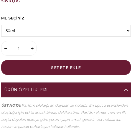
₺610,00
ML SEÇİNİZ
ÜRÜN ÖZELLIKLERI
ÜST NOTA:
Parfüm sıkıldığı an duyulan ilk notadır. En uçucu esanslardan
oluştuğu için etkisi ancak birkaç dakika sürer. Parfüm alırken hemen ilk
başta duyulan kokuya göre yorum yapmamak gerekir. Üst notalarda,
keskin ve çabuk buharlaşan kokular kullanılır.