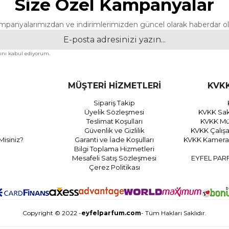
Size Özel Kampanyalar
mpanyalarımızdan ve indirimlerimizden güncel olarak haberdar ol
nı kabul ediyorum.
MÜŞTERİ HİZMETLERİ
KVKK
Sipariş Takip
Üyelik Sözleşmesi
KVKK Sak
Teslimat Koşulları
KVKK Müş
Güvenlik ve Gizlilik
KVKK Çalış
Misiniz?
Garanti ve İade Koşulları
KVKK Kamera 
Bilgi Toplama Hizmetleri
Mesafeli Satış Sözleşmesi
EYFEL PAR
Çerez Politikası
Copyright © 2022 -
eyfelparfum.com
- Tüm Hakları Saklıdır.