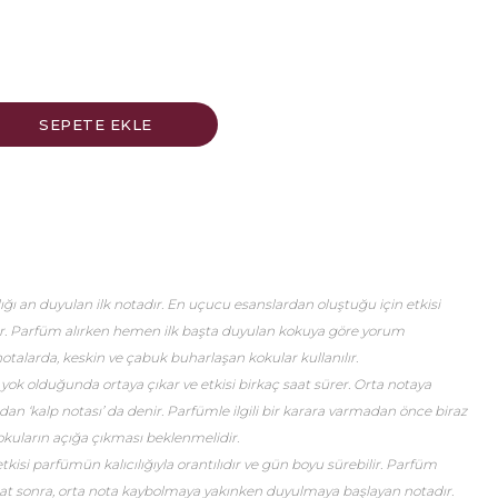
ğı an duyulan ilk notadır. En uçucu esanslardan oluştuğu için etkisi
er. Parfüm alırken hemen ilk başta duyulan kokuya göre yorum
talarda, keskin ve çabuk buharlaşan kokular kullanılır.
 yok olduğunda ortaya çıkar ve etkisi birkaç saat sürer. Orta notaya
an ‘kalp notası’ da denir. Parfümle ilgili bir karara varmadan önce biraz
okuların açığa çıkması beklenmelidir.
etkisi parfümün kalıcılığıyla orantılıdır ve gün boyu sürebilir. Parfüm
saat sonra, orta nota kaybolmaya yakınken duyulmaya başlayan notadır.