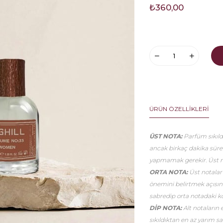
₺360,00
ÜRÜN ÖZELLIKLERI
ÜST NOTA:
Parfüm sıkıldı
ancak birkaç dakika sür
yapmamak gerekir. Üst no
ORTA NOTA:
Üst notalar
önemini belirtmek açısınd
sabredip orta notadaki k
DİP NOTA:
Alt notaların 
sıkıldıktan en az yarım 