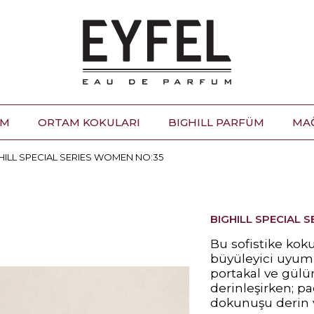
ÜM
ORTAM KOKULARI
BIGHILL PARFÜM
MA
HILL SPECIAL SERIES WOMEN NO:35
BIGHILL SPECIAL 
Bu sofistike koku
büyüleyici uyum
portakal ve gülün 
derinleşirken; pa
dokunuşu derin ve 