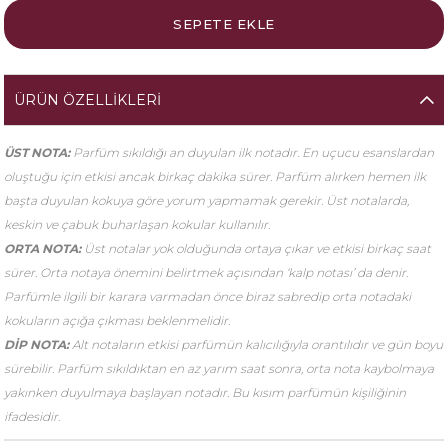
ÜRÜN ÖZELLIKLERI
ÜST NOTA:
Parfüm sıkıldığı an duyulan ilk notadır. En uçucu esanslardan
oluştuğu için etkisi ancak birkaç dakika sürer. Parfüm alırken hemen ilk
başta duyulan kokuya göre yorum yapmamak gerekir. Üst notalarda,
keskin ve çabuk buharlaşan kokular kullanılır.
ORTA NOTA:
Üst notalar yok olduğunda ortaya çıkar ve etkisi birkaç saat
sürer. Orta notaya önemini belirtmek açısından ‘kalp notası’ da denir.
Parfümle ilgili bir karara varmadan önce biraz sabredip orta notadaki
kokuların açığa çıkması beklenmelidir.
DİP NOTA:
Alt notaların etkisi parfümün kalıcılığıyla orantılıdır ve gün boyu
sürebilir. Parfüm sıkıldıktan en az yarım saat sonra, orta nota kaybolmaya
yakınken duyulmaya başlayan notadır. Bu kısım parfümün kişiliğinin
ifadesidir.