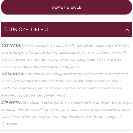
ÜRÜN ÖZELLIKLERI
ÜST NOTA:
Parfüm sıkıldığı an duyulan ilk notadır. En uçucu esanslardan
oluştuğu için etkisi ancak birkaç dakika sürer. Parfüm alırken hemen ilk
başta duyulan kokuya göre yorum yapmamak gerekir. Üst notalarda,
keskin ve çabuk buharlaşan kokular kullanılır.
ORTA NOTA:
Üst notalar yok olduğunda ortaya çıkar ve etkisi birkaç saat
sürer. Orta notaya önemini belirtmek açısından ‘kalp notası’ da denir.
Parfümle ilgili bir karara varmadan önce biraz sabredip orta notadaki
kokuların açığa çıkması beklenmelidir.
DİP NOTA:
Alt notaların etkisi parfümün kalıcılığıyla orantılıdır ve gün boyu
sürebilir. Parfüm sıkıldıktan en az yarım saat sonra, orta nota kaybolmaya
yakınken duyulmaya başlayan notadır. Bu kısım parfümün kişiliğinin
ifadesidir.