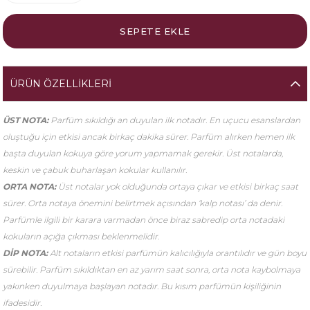
ÜRÜN ÖZELLIKLERI
ÜST NOTA:
Parfüm sıkıldığı an duyulan ilk notadır. En uçucu esanslardan
oluştuğu için etkisi ancak birkaç dakika sürer. Parfüm alırken hemen ilk
başta duyulan kokuya göre yorum yapmamak gerekir. Üst notalarda,
keskin ve çabuk buharlaşan kokular kullanılır.
ORTA NOTA:
Üst notalar yok olduğunda ortaya çıkar ve etkisi birkaç saat
sürer. Orta notaya önemini belirtmek açısından ‘kalp notası’ da denir.
Parfümle ilgili bir karara varmadan önce biraz sabredip orta notadaki
kokuların açığa çıkması beklenmelidir.
DİP NOTA:
Alt notaların etkisi parfümün kalıcılığıyla orantılıdır ve gün boyu
sürebilir. Parfüm sıkıldıktan en az yarım saat sonra, orta nota kaybolmaya
yakınken duyulmaya başlayan notadır. Bu kısım parfümün kişiliğinin
ifadesidir.