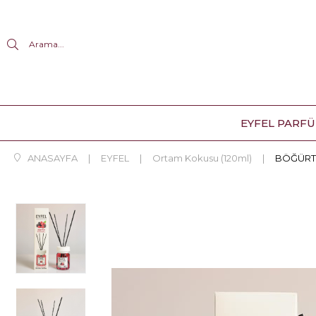
Arama...
EYFEL PARF
ANASAYFA
EYFEL
Ortam Kokusu (120ml)
BÖĞÜRTL