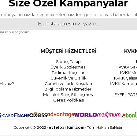
Size Özel Kampanyalar
mpanyalarımızdan ve indirimlerimizden güncel olarak haberdar ol
nı kabul ediyorum.
MÜŞTERİ HİZMETLERİ
KVKK
Sipariş Takip
Üyelik Sözleşmesi
KVKK Sak
Teslimat Koşulları
KVKK Müş
Güvenlik ve Gizlilik
KVKK Çalış
Misiniz?
Garanti ve İade Koşulları
KVKK Kamera 
Bilgi Toplama Hizmetleri
Mesafeli Satış Sözleşmesi
EYFEL PAR
Çerez Politikası
Copyright © 2022 -
eyfelparfum.com
- Tüm Hakları Saklıdır.