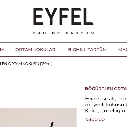
ÜM
ORTAM KOKULARI
BIGHILL PARFÜM
MA
EN ORTAM KOKUSU (120ml)
BÖĞÜRTLEN ORTAM
Evinizi sıcak, tr
meyveli kokusu k
Koku, güzelliğin
₺300,00