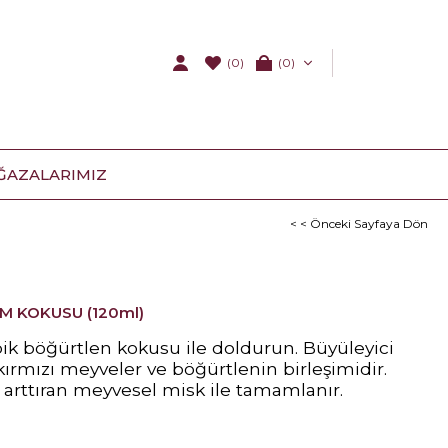
(0)
0
ĞAZALARIMIZ
< < Önceki Sayfaya Dön
 KOKUSU (120ml)
opik böğürtlen kokusu ile doldurun. Büyüleyici
ırmızı meyveler ve böğürtlenin birleşimidir.
i arttıran meyvesel misk ile tamamlanır.