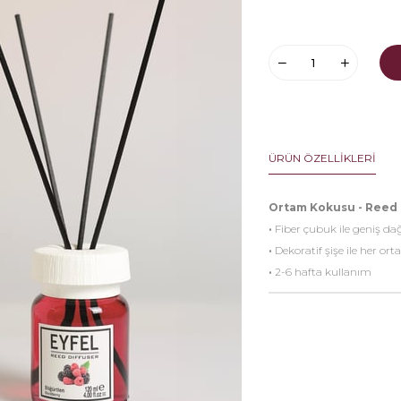
ÜRÜN ÖZELLIKLERI
Ortam Kokusu - Reed 
·
Fiber çubuk ile geniş da
·
Dekoratif şişe ile her o
·
2-6 hafta kullanım