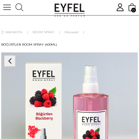
0
ANASAYFA
ROOM SPRAY
Meyvesel
BÖĞÜRTLEN ROOM SPRAY (400ML)