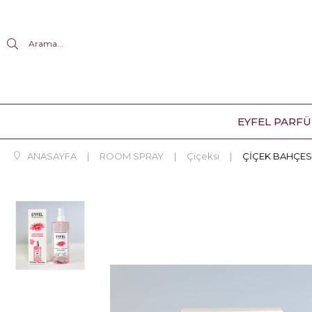
Arama...
EYFEL PARF
ANASAYFA
ROOM SPRAY
Çiçeksi
ÇİÇEK BAHÇES