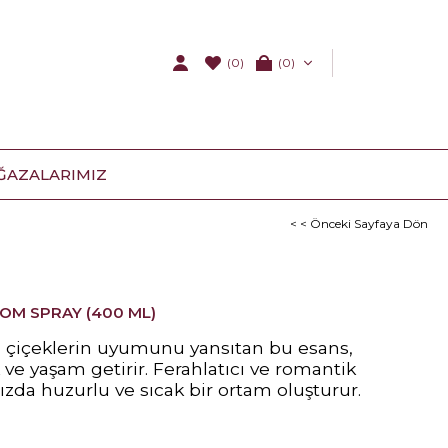
(0)
0
ĞAZALARIMIZ
< < Önceki Sayfaya Dön
OM SPRAY (400 ML)
lı çiçeklerin uyumunu yansıtan bu esans,
ve yaşam getirir. Ferahlatıcı ve romantik
nızda huzurlu ve sıcak bir ortam oluşturur.