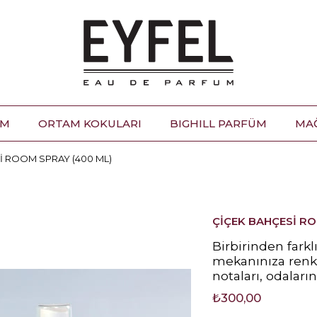
ÜM
ORTAM KOKULARI
BIGHILL PARFÜM
MA
İ ROOM SPRAY (400 ML)
ÇİÇEK BAHÇESİ RO
Birbirinden fark
mekanınıza renk 
notaları, odaları
₺300,00