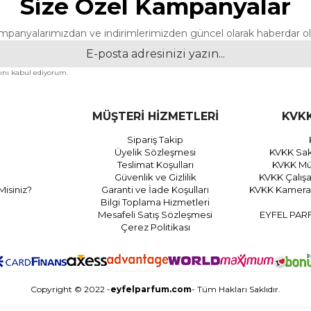
Size Özel Kampanyalar
mpanyalarımızdan ve indirimlerimizden güncel olarak haberdar ol
nı kabul ediyorum.
MÜŞTERİ HİZMETLERİ
KVKK
Sipariş Takip
Üyelik Sözleşmesi
KVKK Sak
Teslimat Koşulları
KVKK Müş
Güvenlik ve Gizlilik
KVKK Çalış
Misiniz?
Garanti ve İade Koşulları
KVKK Kamera 
Bilgi Toplama Hizmetleri
Mesafeli Satış Sözleşmesi
EYFEL PAR
Çerez Politikası
Copyright © 2022 -
eyfelparfum.com
- Tüm Hakları Saklıdır.