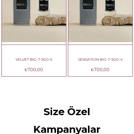
VELVET BIG-T-500-5
SENSATION BIG-T-500-4
C
₺700,00
₺700,00
Size Özel
Kampanyalar