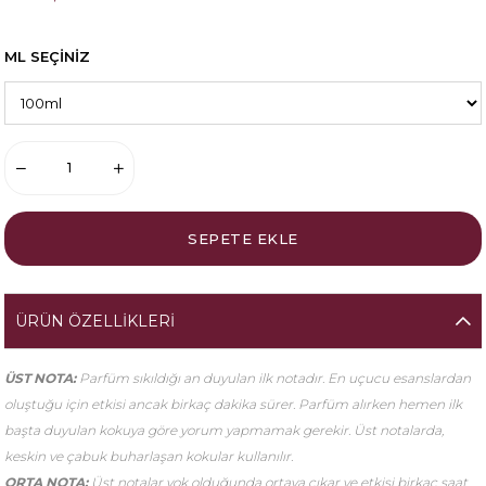
ML SEÇİNİZ
ÜRÜN ÖZELLIKLERI
ÜST NOTA:
Parfüm sıkıldığı an duyulan ilk notadır. En uçucu esanslardan
oluştuğu için etkisi ancak birkaç dakika sürer. Parfüm alırken hemen ilk
başta duyulan kokuya göre yorum yapmamak gerekir. Üst notalarda,
keskin ve çabuk buharlaşan kokular kullanılır.
ORTA NOTA:
Üst notalar yok olduğunda ortaya çıkar ve etkisi birkaç saat