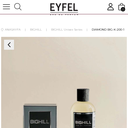
0
ANASAYFA
BIGHILL
BIGHILL Unisex Series
DIAMOND BIG-K-200-1