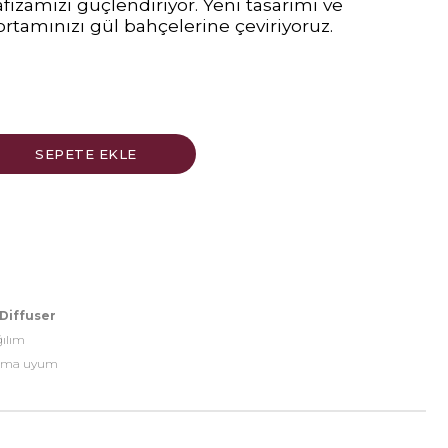
fızamızı güçlendiriyor. Yeni tasarımı ve
rtamınızı gül bahçelerine çeviriyoruz.
Diffuser
ğılım
rtama uyum