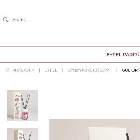
Arama...
EYFEL PARF
ANASAYFA
EYFEL
Ortam Kokusu (120ml)
GÜL ORT