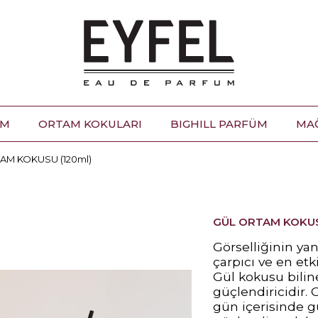
ÜM
ORTAM KOKULARI
BIGHILL PARFÜM
MA
AM KOKUSU (120ml)
GÜL ORTAM KOKUS
Görselliğinin yan
çarpıcı ve en etk
Gül kokusu biline
güçlendiricidir.
gün içerisinde g