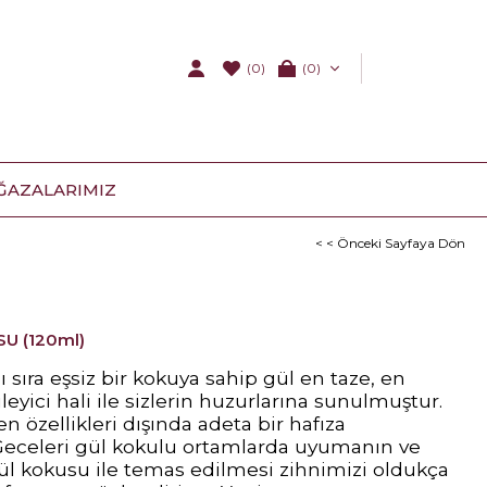
(0)
0
ĞAZALARIMIZ
< < Önceki Sayfaya Dön
U (120ml)
ı sıra eşsiz bir kokuya sahip gül en taze, en
ileyici hali ile sizlerin huzurlarına sunulmuştur.
n özellikleri dışında adeta bir hafıza
 Geceleri gül kokulu ortamlarda uyumanın ve
ül kokusu ile temas edilmesi zihnimizi oldukça