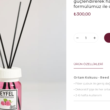
güçlendirerek ha
formülümüz ile o
₺300,00
ÜRÜN ÖZELLIKLERI
Ortam Kokusu - Reed 
·
Fiber çubuk ile geniş da
·
Dekoratif şişe ile her o
·
2-6 hafta kullanım