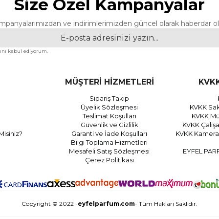
Size Özel Kampanyalar
mpanyalarımızdan ve indirimlerimizden güncel olarak haberdar ol
nı kabul ediyorum.
MÜŞTERİ HİZMETLERİ
KVKK
Sipariş Takip
Üyelik Sözleşmesi
KVKK Sak
Teslimat Koşulları
KVKK Müş
Güvenlik ve Gizlilik
KVKK Çalış
Misiniz?
Garanti ve İade Koşulları
KVKK Kamera 
Bilgi Toplama Hizmetleri
Mesafeli Satış Sözleşmesi
EYFEL PAR
Çerez Politikası
Copyright © 2022 -
eyfelparfum.com
- Tüm Hakları Saklıdır.