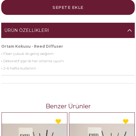
ÜRÜN ÖZELLIKLERI
Ortam Kokusu - Reed Diffuser
·
Fiber çubuk ile geniş dağılım
·
Dekoratif şişe ile her ortama uyum
·
2-6 hafta kullanım
Benzer Ürünler