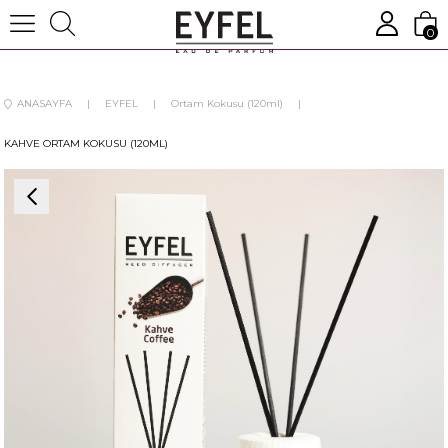
0
ANASAYFA
EYFEL
Ortam Kokusu (120ml)
KAHVE ORTAM KOKUSU (120ML)