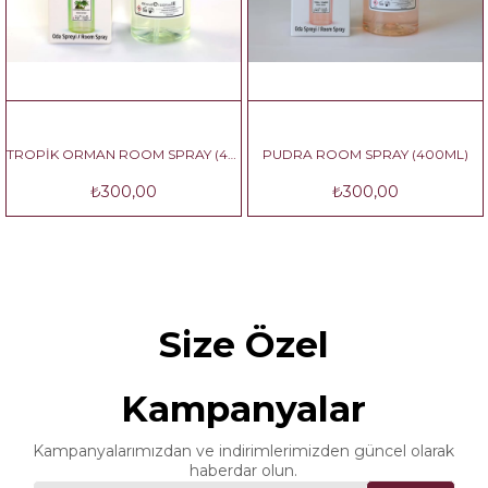
TROPİK ORMAN ROOM SPRAY (400ML)
PUDRA ROOM SPRAY (400ML)
PAMUK ROO
₺300,00
₺300,00
₺
Size Özel
Kampanyalar
Kampanyalarımızdan ve indirimlerimizden güncel olarak
haberdar olun.