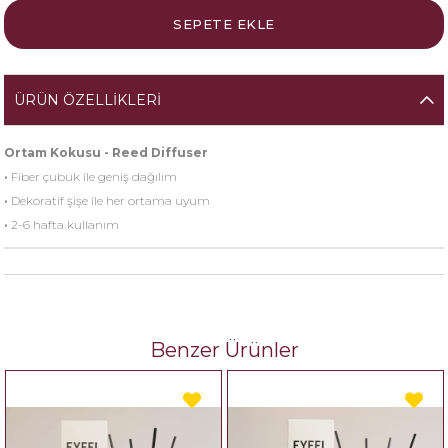
ÜRÜN ÖZELLIKLERI
Ortam Kokusu - Reed Diffuser
·
Fiber çubuk ile geniş dağılım
·
Dekoratif şişe ile her ortama uyum
·
2-6 hafta kullanım
Benzer Ürünler