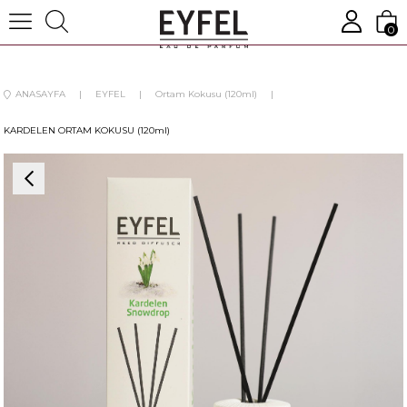
0
ANASAYFA
EYFEL
Ortam Kokusu (120ml)
KARDELEN ORTAM KOKUSU (120ml)