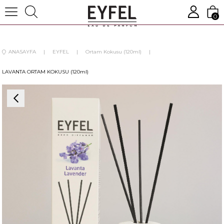
0
ANASAYFA
EYFEL
Ortam Kokusu (120ml)
LAVANTA ORTAM KOKUSU (120ml)