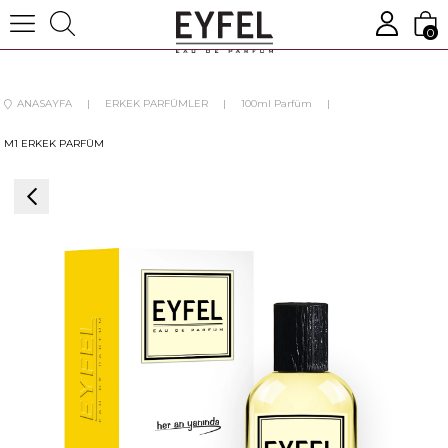
0
ANASAYFA
ERKEK PARFÜMLER
100ml Parfüm
M1 ERKEK PARFÜM