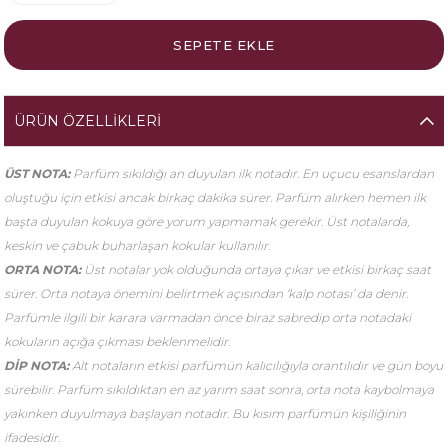
ÜRÜN ÖZELLIKLERI
ÜST NOTA:
Parfüm sıkıldığı an duyulan ilk notadır. En uçucu esanslardan
oluştuğu için etkisi ancak birkaç dakika sürer. Parfüm alırken hemen ilk
başta duyulan kokuya göre yorum yapmamak gerekir. Üst notalarda,
keskin ve çabuk buharlaşan kokular kullanılır.
ORTA NOTA:
Üst notalar yok olduğunda ortaya çıkar ve etkisi birkaç saat
sürer. Orta notaya önemini belirtmek açısından ‘kalp notası’ da denir.
Parfümle ilgili bir karara varmadan önce biraz sabredip orta notadaki
kokuların açığa çıkması beklenmelidir.
DİP NOTA:
Alt notaların etkisi parfümün kalıcılığıyla orantılıdır ve gün boyu
sürebilir. Parfüm sıkıldıktan en az yarım saat sonra, orta nota kaybolmaya
yakınken duyulmaya başlayan notadır. Bu kısım parfümün kişiliğinin
ifadesidir.