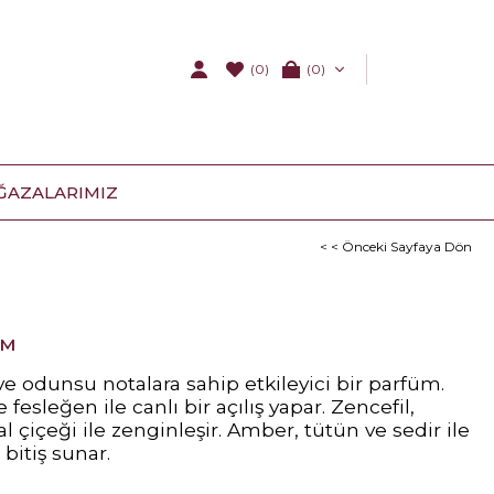
(0)
0
ĞAZALARIMIZ
< < Önceki Sayfaya Dön
ÜM
 ve odunsu notalara sahip etkileyici bir parfüm.
e fesleğen ile canlı bir açılış yapar. Zencefil,
l çiçeği ile zenginleşir. Amber, tütün ve sedir ile
 bitiş sunar.