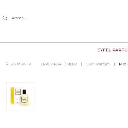
Arama...
EYFEL PARF
ANASAYFA
ERKEK PARFÜMLER
50ml Parfüm
M10