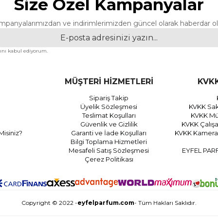
Size Özel Kampanyalar
mpanyalarımızdan ve indirimlerimizden güncel olarak haberdar ol
nı kabul ediyorum.
MÜŞTERİ HİZMETLERİ
KVKK
Sipariş Takip
Üyelik Sözleşmesi
KVKK Sak
Teslimat Koşulları
KVKK Müş
Güvenlik ve Gizlilik
KVKK Çalış
Misiniz?
Garanti ve İade Koşulları
KVKK Kamera 
Bilgi Toplama Hizmetleri
Mesafeli Satış Sözleşmesi
EYFEL PAR
Çerez Politikası
Copyright © 2022 -
eyfelparfum.com
- Tüm Hakları Saklıdır.