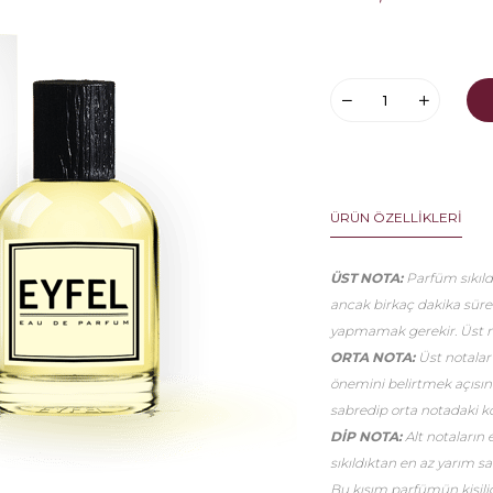
ÜRÜN ÖZELLIKLERI
ÜST NOTA:
Parfüm sıkıldı
ancak birkaç dakika sür
yapmamak gerekir. Üst no
ORTA NOTA:
Üst notalar
önemini belirtmek açısınd
sabredip orta notadaki k
DİP NOTA:
Alt notaların 
sıkıldıktan en az yarım 
Bu kısım parfümün kişiliği