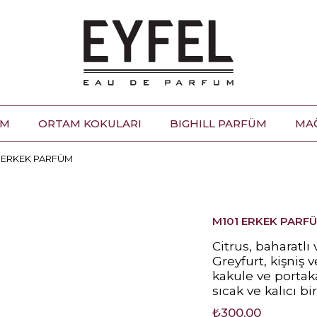
ÜM
ORTAM KOKULARI
BIGHILL PARFÜM
MA
1 ERKEK PARFÜM
M101 ERKEK PARF
Citrus, baharatlı
Greyfurt, kişniş v
kakule ve portaka
sıcak ve kalıcı bir
₺300,00