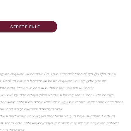
ğı an duyulan ilk notadır. En uçucu esanslardan oluştuğu için etkisi
er. Parfüm alırken hemen ilk başta duyulan kokuya göre yorum
talarda, keskin ve çabuk buharlaşan kokular kullanılır.
 yok olduğunda ortaya çıkar ve etkisi birkaç saat sürer. Orta notaya
an ‘kalp notası’ da denir. Parfümle ilgili bir karara varmadan önce biraz
okuların açığa çıkması beklenmelidir.
etkisi parfümün kalıcılığıyla orantılıdır ve gün boyu sürebilir. Parfüm
saat sonra, orta nota kaybolmaya yakınken duyulmaya başlayan notadır.
nin ifadesidir.