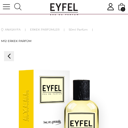
0
ANASAYFA
ERKEK PARFÜMLER
50ml Parfüm
M12 ERKEK PARFÜM