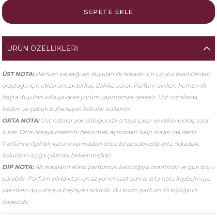
ÜRÜN ÖZELLIKLERI
ÜST NOTA:
Parfüm sıkıldığı an duyulan ilk notadır. En uçucu esanslardan
oluştuğu için etkisi ancak birkaç dakika sürer. Parfüm alırken hemen ilk
başta duyulan kokuya göre yorum yapmamak gerekir. Üst notalarda,
keskin ve çabuk buharlaşan kokular kullanılır.
ORTA NOTA:
Üst notalar yok olduğunda ortaya çıkar ve etkisi birkaç saat
sürer. Orta notaya önemini belirtmek açısından ‘kalp notası’ da denir.
Parfümle ilgili bir karara varmadan önce biraz sabredip orta notadaki
kokuların açığa çıkması beklenmelidir.
DİP NOTA:
Alt notaların etkisi parfümün kalıcılığıyla orantılıdır ve gün boyu
sürebilir. Parfüm sıkıldıktan en az yarım saat sonra, orta nota kaybolmaya
yakınken duyulmaya başlayan notadır. Bu kısım parfümün kişiliğinin
ifadesidir.