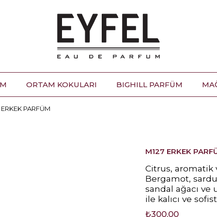
ÜM
ORTAM KOKULARI
BIGHILL PARFÜM
MA
7 ERKEK PARFÜM
M127 ERKEK PARF
Citrus, aromatik 
Bergamot, sarduny
sandal ağacı ve 
ile kalıcı ve sofis
₺300,00