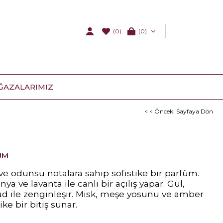
(0)
0
ĞAZALARIMIZ
< < Önceki Sayfaya Dön
ÜM
ve odunsu notalara sahip sofistike bir parfüm.
a ve lavanta ile canlı bir açılış yapar. Gül,
ud ile zenginleşir. Misk, meşe yosunu ve amber
tike bir bitiş sunar.