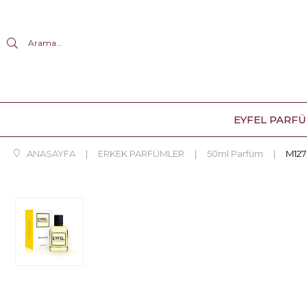
Arama...
EYFEL PARF
ANASAYFA
ERKEK PARFÜMLER
50ml Parfüm
M12