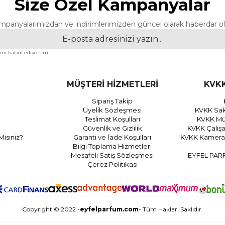
Size Özel Kampanyalar
mpanyalarımızdan ve indirimlerimizden güncel olarak haberdar ol
nı kabul ediyorum.
MÜŞTERİ HİZMETLERİ
KVKK
Sipariş Takip
Üyelik Sözleşmesi
KVKK Sak
Teslimat Koşulları
KVKK Müş
Güvenlik ve Gizlilik
KVKK Çalış
Misiniz?
Garanti ve İade Koşulları
KVKK Kamera 
Bilgi Toplama Hizmetleri
Mesafeli Satış Sözleşmesi
EYFEL PAR
Çerez Politikası
Copyright © 2022 -
eyfelparfum.com
- Tüm Hakları Saklıdır.