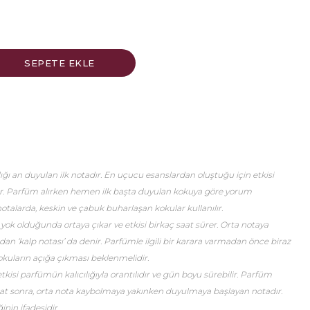
ğı an duyulan ilk notadır. En uçucu esanslardan oluştuğu için etkisi
er. Parfüm alırken hemen ilk başta duyulan kokuya göre yorum
talarda, keskin ve çabuk buharlaşan kokular kullanılır.
 yok olduğunda ortaya çıkar ve etkisi birkaç saat sürer. Orta notaya
an ‘kalp notası’ da denir. Parfümle ilgili bir karara varmadan önce biraz
okuların açığa çıkması beklenmelidir.
etkisi parfümün kalıcılığıyla orantılıdır ve gün boyu sürebilir. Parfüm
saat sonra, orta nota kaybolmaya yakınken duyulmaya başlayan notadır.
nin ifadesidir.