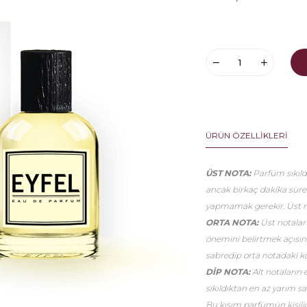
ÜRÜN ÖZELLIKLERI
ÜST NOTA:
Parfüm sıkıldı
ancak birkaç dakika sür
yapmamak gerekir. Üst no
ORTA NOTA:
Üst notalar
önemini belirtmek açısınd
sabredip orta notadaki k
DİP NOTA:
Alt notaların 
sıkıldıktan en az yarım 
Bu kısım parfümün kişiliği