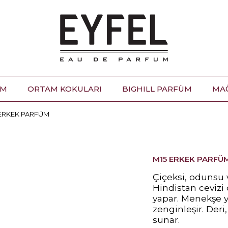
ÜM
ORTAM KOKULARI
BIGHILL PARFÜM
MA
 ERKEK PARFÜM
M15 ERKEK PARFÜ
Çiçeksi, odunsu 
Hindistan cevizi 
yapar. Menekşe ya
zenginleşir. Deri,
sunar.