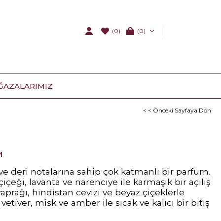
(0)
0
ĞAZALARIMIZ
< < Önceki Sayfaya Dön
M
ve deri notalarına sahip çok katmanlı bir parfüm.
çiçeği, lavanta ve narenciye ile karmaşık bir açılış
prağı, hindistan cevizi ve beyaz çiçeklerle
 vetiver, misk ve amber ile sıcak ve kalıcı bir bitiş