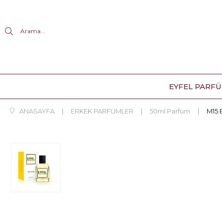
Arama...
EYFEL PARF
ANASAYFA
ERKEK PARFÜMLER
50ml Parfüm
M15