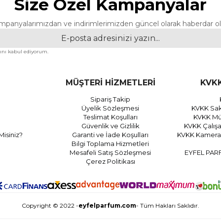
Size Özel Kampanyalar
mpanyalarımızdan ve indirimlerimizden güncel olarak haberdar ol
nı kabul ediyorum.
MÜŞTERİ HİZMETLERİ
KVKK
Sipariş Takip
Üyelik Sözleşmesi
KVKK Sak
Teslimat Koşulları
KVKK Müş
Güvenlik ve Gizlilik
KVKK Çalış
Misiniz?
Garanti ve İade Koşulları
KVKK Kamera 
Bilgi Toplama Hizmetleri
Mesafeli Satış Sözleşmesi
EYFEL PAR
Çerez Politikası
Copyright © 2022 -
eyfelparfum.com
- Tüm Hakları Saklıdır.