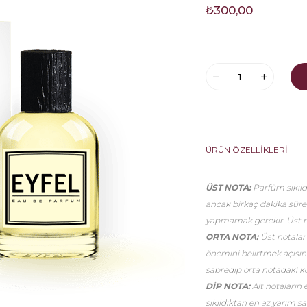
₺300,00
ÜRÜN ÖZELLIKLERI
ÜST NOTA:
Parfüm sıkıldı
ancak birkaç dakika sür
yapmamak gerekir. Üst no
ORTA NOTA:
Üst notalar
önemini belirtmek açısınd
sabredip orta notadaki k
DİP NOTA:
Alt notaların 
sıkıldıktan en az yarım 