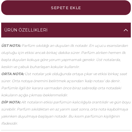
ÜRÜN ÖZELLIKLERI
ÜST NOTA:
Parfüm sıkıldığı an duyulan ilk notadır. En uçucu esanslardan
oluştuğu için etkisi ancak birkaç dakika sürer. Parfüm alırken hemen ilk
başta duyulan kokuya göre yorum yapmamak gerekir. Üst notalarda,
keskin ve çabuk buharlaşan kokular kullanılır.
ORTA NOTA:
Üst notalar yok olduğunda ortaya çıkar ve etkisi birkaç saat
sürer. Orta notaya önemini belirtmek açısından ‘kalp notası’ da denir.
Parfümle ilgili bir karara varmadan önce biraz sabredip orta notadaki
kokuların açığa çıkması beklenmelidir.
DİP NOTA:
Alt notaların etkisi parfümün kalıcılığıyla orantılıdır ve gün boyu
sürebilir. Parfüm sıkıldıktan en az yarım saat sonra, orta nota kaybolmaya
yakınken duyulmaya başlayan notadır. Bu kısım parfümün kişiliğinin
ifadesidir.