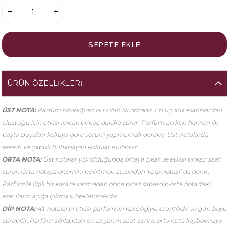
ÜRÜN ÖZELLIKLERI
ÜST NOTA:
Parfüm sıkıldığı an duyulan ilk notadır. En uçucu esanslardan
oluştuğu için etkisi ancak birkaç dakika sürer. Parfüm alırken hemen ilk
başta duyulan kokuya göre yorum yapmamak gerekir. Üst notalarda,
keskin ve çabuk buharlaşan kokular kullanılır.
ORTA NOTA:
Üst notalar yok olduğunda ortaya çıkar ve etkisi birkaç saat
sürer. Orta notaya önemini belirtmek açısından ‘kalp notası’ da denir.
Parfümle ilgili bir karara varmadan önce biraz sabredip orta notadaki
kokuların açığa çıkması beklenmelidir.
DİP NOTA:
Alt notaların etkisi parfümün kalıcılığıyla orantılıdır ve gün boyu
sürebilir. Parfüm sıkıldıktan en az yarım saat sonra, orta nota kaybolmaya