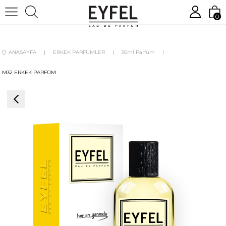
0
ANASAYFA
ERKEK PARFÜMLER
50ml Parfüm
M32 ERKEK PARFÜM