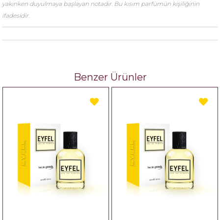
yakınken duyulmaya başlayan notadır. Bu kısım parfümün kişiliğinin
ifadesidir.
Benzer Ürünler