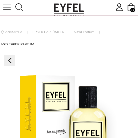
0
ANASAYFA
ERKEK PARFÜMLER
50ml Parfüm
M63 ERKEK PARFÜM