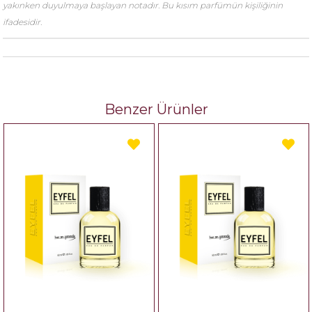
yakınken duyulmaya başlayan notadır. Bu kısım parfümün kişiliğinin
ifadesidir.
Benzer Ürünler