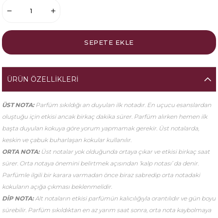
ÜRÜN ÖZELLIKLERI
ÜST NOTA:
Parfüm sıkıldığı an duyulan ilk notadır. En uçucu esanslardan
oluştuğu için etkisi ancak birkaç dakika sürer. Parfüm alırken hemen ilk
başta duyulan kokuya göre yorum yapmamak gerekir. Üst notalarda,
keskin ve çabuk buharlaşan kokular kullanılır.
ORTA NOTA:
Üst notalar yok olduğunda ortaya çıkar ve etkisi birkaç saat
sürer. Orta notaya önemini belirtmek açısından ‘kalp notası’ da denir.
Parfümle ilgili bir karara varmadan önce biraz sabredip orta notadaki
kokuların açığa çıkması beklenmelidir.
DİP NOTA:
Alt notaların etkisi parfümün kalıcılığıyla orantılıdır ve gün boyu
sürebilir. Parfüm sıkıldıktan en az yarım saat sonra, orta nota kaybolmaya