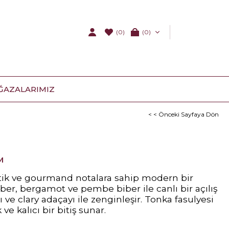
(0)
0
ĞAZALARIMIZ
< < Önceki Sayfaya Dön
M
tik ve gourmand notalara sahip modern bir
ber, bergamot ve pembe biber ile canlı bir açılış
ı ve clary adaçayı ile zenginleşir. Tonka fasulyesi
 ve kalıcı bir bitiş sunar.