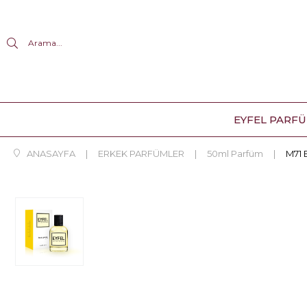
Arama...
EYFEL PARF
ANASAYFA
ERKEK PARFÜMLER
50ml Parfüm
M71