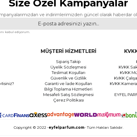
Size Özel Kampanyalar
mpanyalarımızdan ve indirimlerimizden güncel olarak haberdar ol
nı kabul ediyorum.
MÜŞTERİ HİZMETLERİ
KVKK
Sipariş Takip
Üyelik Sözleşmesi
KVKK Sak
Teslimat Koşulları
KVKK Müş
Güvenlik ve Gizlilik
KVKK Çalış
Misiniz?
Garanti ve İade Koşulları
KVKK Kamera 
Bilgi Toplama Hizmetleri
Mesafeli Satış Sözleşmesi
EYFEL PAR
Çerez Politikası
Copyright © 2022 -
eyfelparfum.com
- Tüm Hakları Saklıdır.