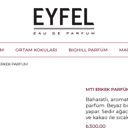
ÜM
ORTAM KOKULARI
BIGHILL PARFÜM
MA
 ERKEK PARFÜM
M71 ERKEK PARFÜ
Baharatlı, aroma
parfüm. Beyaz bi
yapar. Sedir ağac
ve kakao ile sıcak
₺300,00