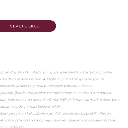
ğı an duyulan ilk notadır. En uçucu esanslardan oluştuğu için etkisi
er. Parfüm alırken hemen ilk başta duyulan kokuya göre yorum
talarda, keskin ve çabuk buharlaşan kokular kullanılır.
 yok olduğunda ortaya çıkar ve etkisi birkaç saat sürer. Orta notaya
an ‘kalp notası’ da denir. Parfümle ilgili bir karara varmadan önce biraz
okuların açığa çıkması beklenmelidir.
etkisi parfümün kalıcılığıyla orantılıdır ve gün boyu sürebilir. Parfüm
saat sonra, orta nota kaybolmaya yakınken duyulmaya başlayan notadır.
nin ifadesidir.