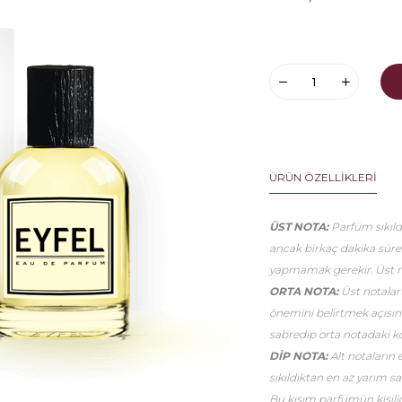
ÜRÜN ÖZELLIKLERI
ÜST NOTA:
Parfüm sıkıldı
ancak birkaç dakika sür
yapmamak gerekir. Üst no
ORTA NOTA:
Üst notalar
önemini belirtmek açısınd
sabredip orta notadaki k
DİP NOTA:
Alt notaların 
sıkıldıktan en az yarım 
Bu kısım parfümün kişiliği