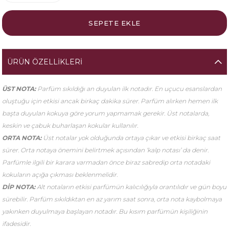
ÜRÜN ÖZELLIKLERI
ÜST NOTA:
Parfüm sıkıldığı an duyulan ilk notadır. En uçucu esanslardan
oluştuğu için etkisi ancak birkaç dakika sürer. Parfüm alırken hemen ilk
başta duyulan kokuya göre yorum yapmamak gerekir. Üst notalarda,
keskin ve çabuk buharlaşan kokular kullanılır.
ORTA NOTA:
Üst notalar yok olduğunda ortaya çıkar ve etkisi birkaç saat
sürer. Orta notaya önemini belirtmek açısından ‘kalp notası’ da denir.
Parfümle ilgili bir karara varmadan önce biraz sabredip orta notadaki
kokuların açığa çıkması beklenmelidir.
DİP NOTA:
Alt notaların etkisi parfümün kalıcılığıyla orantılıdır ve gün boyu
sürebilir. Parfüm sıkıldıktan en az yarım saat sonra, orta nota kaybolmaya
yakınken duyulmaya başlayan notadır. Bu kısım parfümün kişiliğinin
ifadesidir.