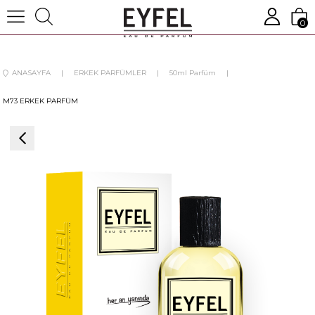
0
ANASAYFA
ERKEK PARFÜMLER
50ml Parfüm
M73 ERKEK PARFÜM