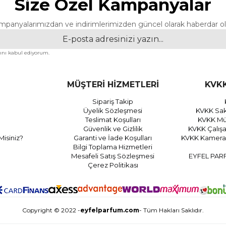
Size Özel Kampanyalar
mpanyalarımızdan ve indirimlerimizden güncel olarak haberdar ol
nı kabul ediyorum.
MÜŞTERİ HİZMETLERİ
KVKK
Sipariş Takip
Üyelik Sözleşmesi
KVKK Sak
Teslimat Koşulları
KVKK Müş
Güvenlik ve Gizlilik
KVKK Çalış
Misiniz?
Garanti ve İade Koşulları
KVKK Kamera 
Bilgi Toplama Hizmetleri
Mesafeli Satış Sözleşmesi
EYFEL PAR
Çerez Politikası
Copyright © 2022 -
eyfelparfum.com
- Tüm Hakları Saklıdır.