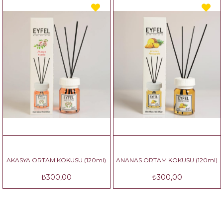
KASYA ORTAM KOKUSU (120ml)
ANANAS ORTAM KOKUSU (120ml)
₺300,00
₺300,00