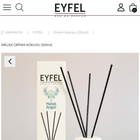
0
ANASAYFA
EYFEL
Ortam Kokusu (120ml)
MELEK ORTAM KOKUSU (120ml)