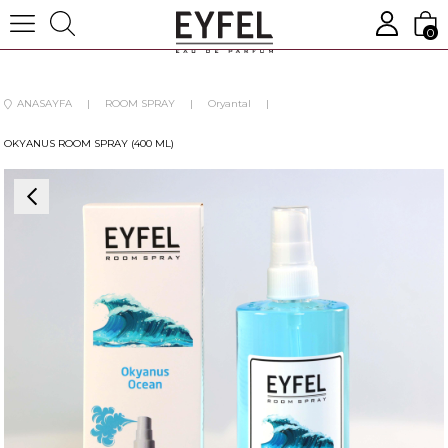
0
ANASAYFA
ROOM SPRAY
Oryantal
OKYANUS ROOM SPRAY (400 ML)