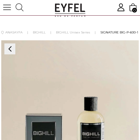
0
ANASAYFA
BIGHILL
BIGHILL Unisex Series
SIGNATURE BIG-P-600-1