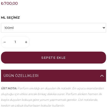
₺700,00
ML SEÇİNİZ
ÜRÜN ÖZELLIKLERI
ÜST NOTA:
Parfüm sıkıldığı an duyulan ilk notadır. En uçucu esanslardan
oluştuğu için etkisi ancak birkaç dakika sürer. Parfüm alırken hemen ilk
başta duyulan kokuya göre yorum yapmamak gerekir. Üst notalarda,
keskin ve çabuk buharlaşan kokular kullanılır.