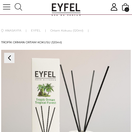
0
ANASAYFA
EYFEL
Ortam Kokusu (120ml)
TROPİK ORMAN ORTAM KOKUSU (120ml)