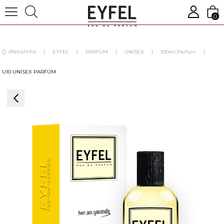
0
ANASAYFA
EYFEL
PARFÜM
UNISEX
100ml Parfüm
U10 UNISEX PARFÜM