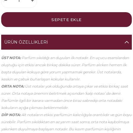
ÜRÜN ÖZELLIKLERI
ÜST NOTA:
Parfüm sıkıldığı an duyulan ilk notadır. En uçucu esanslardan
oluştuğu için etkisi ancak birkaç dakika sürer. Parfüm alırken hemen ilk
başta duyulan kokuya göre yorum yapmamak gerekir. Üst notalarda,
keskin ve çabuk buharlaşan kokular kullanılır.
ORTA NOTA:
Üst notalar yok olduğunda ortaya çıkar ve etkisi birkaç saat
sürer. Orta notaya önemini belirtmek açısından ‘kalp notası’ da denir.
Parfümle ilgili bir karara varmadan önce biraz sabredip orta notadaki
kokuların açığa çıkması beklenmelidir.
DİP NOTA:
Alt notaların etkisi parfümün kalıcılığıyla orantılıdır ve gün boyu
sürebilir. Parfüm sıkıldıktan en az yarım saat sonra, orta nota kaybolmaya
yakınken duyulmaya başlayan notadır. Bu kısım parfümün kişiliğinin