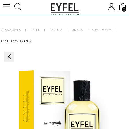
0
ANASAYFA
EYFEL
PARFÜM
UNISEX
50ml Parfüm
U19 UNISEX PARFÜM