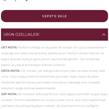
ÜRÜN ÖZELLIKLERI
ÜST NOTA:
Parfüm sıkıldığı an duyulan ilk notadır. En uçucu esanslardan
oluştuğu için etkisi ancak birkaç dakika sürer. Parfüm alırken hemen ilk
başta duyulan kokuya göre yorum yapmamak gerekir. Üst notalarda,
keskin ve çabuk buharlaşan kokular kullanılır.
ORTA NOTA:
Üst notalar yok olduğunda ortaya çıkar ve etkisi birkaç saat
sürer. Orta notaya önemini belirtmek açısından ‘kalp notası’ da denir.
Parfümle ilgili bir karara varmadan önce biraz sabredip orta notadaki
kokuların açığa çıkması beklenmelidir.
DİP NOTA:
Alt notaların etkisi parfümün kalıcılığıyla orantılıdır ve gün boyu
sürebilir. Parfüm sıkıldıktan en az yarım saat sonra, orta nota kaybolmaya
yakınken duyulmaya başlayan notadır. Bu kısım parfümün kişiliğinin