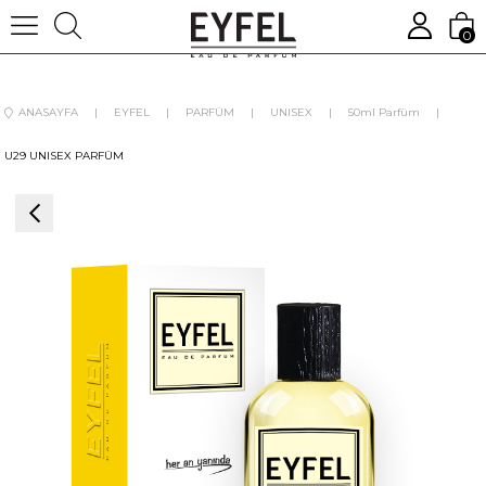
0
ANASAYFA
EYFEL
PARFÜM
UNISEX
50ml Parfüm
U29 UNISEX PARFÜM