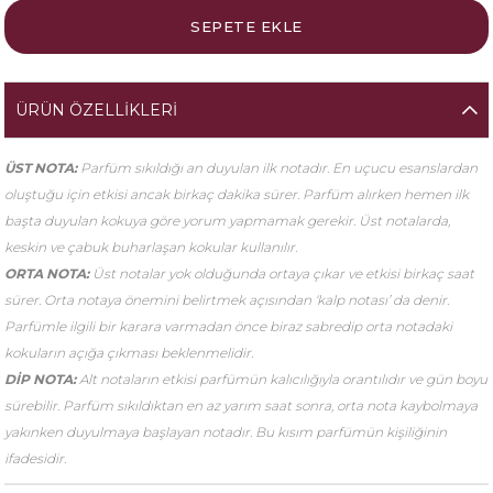
ÜRÜN ÖZELLIKLERI
ÜST NOTA:
Parfüm sıkıldığı an duyulan ilk notadır. En uçucu esanslardan
oluştuğu için etkisi ancak birkaç dakika sürer. Parfüm alırken hemen ilk
başta duyulan kokuya göre yorum yapmamak gerekir. Üst notalarda,
keskin ve çabuk buharlaşan kokular kullanılır.
ORTA NOTA:
Üst notalar yok olduğunda ortaya çıkar ve etkisi birkaç saat
sürer. Orta notaya önemini belirtmek açısından ‘kalp notası’ da denir.
Parfümle ilgili bir karara varmadan önce biraz sabredip orta notadaki
kokuların açığa çıkması beklenmelidir.
DİP NOTA:
Alt notaların etkisi parfümün kalıcılığıyla orantılıdır ve gün boyu
sürebilir. Parfüm sıkıldıktan en az yarım saat sonra, orta nota kaybolmaya
yakınken duyulmaya başlayan notadır. Bu kısım parfümün kişiliğinin
ifadesidir.