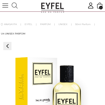
0
ANASAYFA
EYFEL
PARFÜM
UNISEX
50ml Parfüm
U4 UNISEX PARFÜM