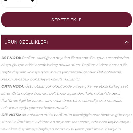
ÜRÜN ÖZELLIKLERI
ÜST NOTA:
Parfüm sıkıldığı an duyulan ilk notadır. En uçucu esanslardan
oluştuğu için etkisi ancak birkaç dakika sürer. Parfüm alırken hemen ilk
başta duyulan kokuya göre yorum yapmamak gerekir. Üst notalarda,
keskin ve çabuk buharlaşan kokular kullanılır.
ORTA NOTA:
Üst notalar yok olduğunda ortaya çıkar ve etkisi birkaç saat
sürer. Orta notaya önemini belirtmek açısından ‘kalp notası’ da denir.
Parfümle ilgili bir karara varmadan önce biraz sabredip orta notadaki
kokuların açığa çıkması beklenmelidir.
DİP NOTA:
Alt notaların etkisi parfümün kalıcılığıyla orantılıdır ve gün boyu
sürebilir. Parfüm sıkıldıktan en az yarım saat sonra, orta nota kaybolmaya
yakınken duyulmaya başlayan notadır. Bu kısım parfümün kişiliğinin