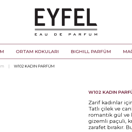
ÜM
ORTAM KOKULARI
BIGHILL PARFÜM
MA
üm
W102 KADIN PARFÜM
W102 KADIN PARF
Zarif kadınlar iç
Tatlı çilek ve can
romantik gül ve 
gizemli paçuli, k
zarafet bırakır. 