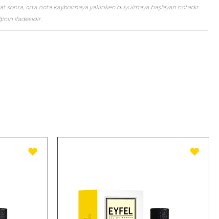
saat sonra, orta nota kaybolmaya yakınken duyulmaya başlayan notadır.
nin ifadesidir.