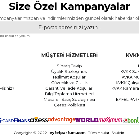
Size Özel Kampanyalar
mpanyalarımızdan ve indirimlerimizden güncel olarak haberdar ol
nı kabul ediyorum.
MÜŞTERİ HİZMETLERİ
KVKK
Sipariş Takip
Üyelik Sözleşmesi
KVKK Sak
Teslimat Koşulları
KVKK Müş
Güvenlik ve Gizlilik
KVKK Çalış
Misiniz?
Garanti ve İade Koşulları
KVKK Kamera 
Bilgi Toplama Hizmetleri
Mesafeli Satış Sözleşmesi
EYFEL PAR
Çerez Politikası
Copyright © 2022 -
eyfelparfum.com
- Tüm Hakları Saklıdır.