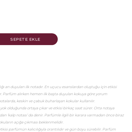
ğı an duyulan ilk notadır. En uçucu esanslardan oluştuğu için etkisi
er. Parfüm alırken hemen ilk başta duyulan kokuya göre yorum
talarda, keskin ve çabuk buharlaşan kokular kullanılır.
 yok olduğunda ortaya çıkar ve etkisi birkaç saat sürer. Orta notaya
an ‘kalp notası’ da denir. Parfümle ilgili bir karara varmadan önce biraz
okuların açığa çıkması beklenmelidir.
etkisi parfümün kalıcılığıyla orantılıdır ve gün boyu sürebilir. Parfüm