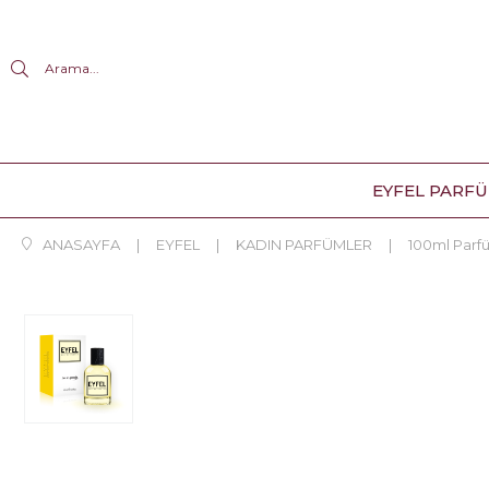
Arama...
EYFEL PARF
ANASAYFA
EYFEL
KADIN PARFÜMLER
100ml Parf