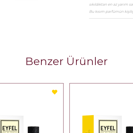
sıkıldıktan en az yarım 
Bu kısım parfümün kişiliği
Benzer Ürünler