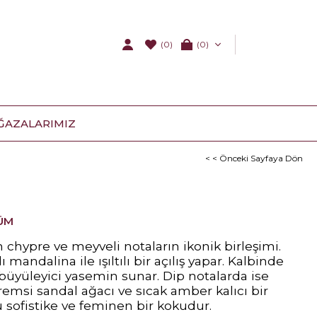
(0)
0
ĞAZALARIMIZ
< < Önceki Sayfaya Dön
ÜM
in chypre ve meyveli notaların ikonik birleşimi.
lı mandalina ile ışıltılı bir açılış yapar. Kalbinde
büyüleyici yasemin sunar. Dip notalarda ise
remsi sandal ağacı ve sıcak amber kalıcı bir
Bu sofistike ve feminen bir kokudur.