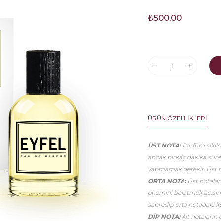
₺500,00
ÜRÜN ÖZELLIKLERI
ÜST NOTA:
Parfüm sıkıldı
ancak birkaç dakika sür
yapmamak gerekir. Üst no
ORTA NOTA:
Üst notalar
önemini belirtmek açısınd
sabredip orta notadaki k
DİP NOTA:
Alt notaların 